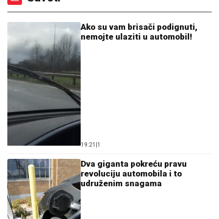
Ako su vam brisači podignuti,
nemojte ulaziti u automobil!
19:21
|
1
Dva giganta pokreću pravu
revoluciju automobila i to
udruženim snagama