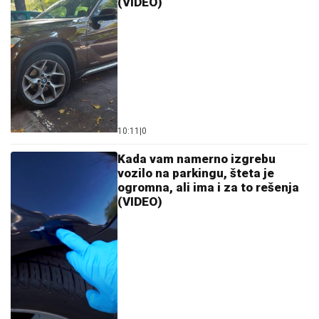
(VIDEO)
10:11
|
0
Kada vam namerno izgrebu
vozilo na parkingu, šteta je
ogromna, ali ima i za to rešenja
(VIDEO)