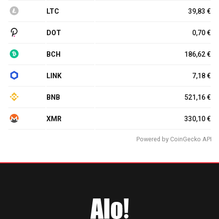
LTC
39,83 €
DOT
0,70 €
BCH
186,62 €
LINK
7,18 €
BNB
521,16 €
XMR
330,10 €
Powered by
CoinGecko API