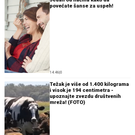
povećate šanse za uspeh!
14:46
|
0
Težak je više od 1.400 kilograma
i visok je 194 centimetra -
upoznajte zvezdu društvenih
mreža! (FOTO)