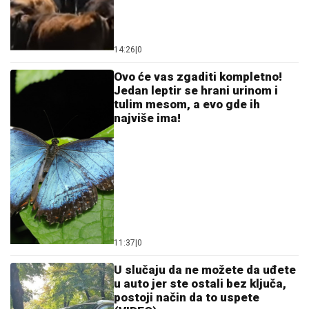
14:26
|
0
Ovo će vas zgaditi kompletno!
Jedan leptir se hrani urinom i
tulim mesom, a evo gde ih
najviše ima!
11:37
|
0
U slučaju da ne možete da uđete
u auto jer ste ostali bez ključa,
postoji način da to uspete