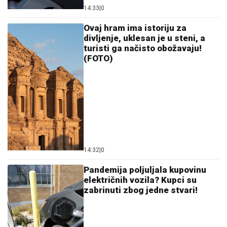
14:33
|
0
Ovaj hram ima istoriju za
divljenje, uklesan je u steni, a
turisti ga načisto obožavaju!
(FOTO)
14:32
|
0
Pandemija poljuljala kupovinu
električnih vozila? Kupci su
zabrinuti zbog jedne stvari!