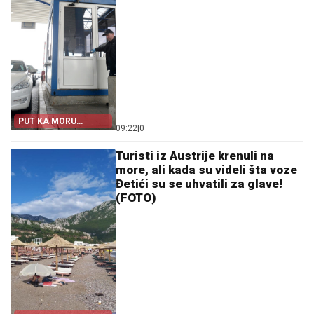
PUT KA MORU
09:22
|
0
BLOKIRAN!
Turisti iz Austrije krenuli na
more, ali kada su videli šta voze
Đetići su se uhvatili za glave!
(FOTO)