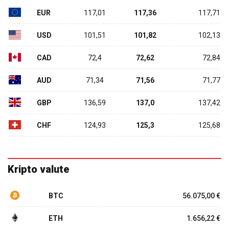
EUR
117,01
117,36
117,71
USD
101,51
101,82
102,13
CAD
72,4
72,62
72,84
AUD
71,34
71,56
71,77
GBP
136,59
137,0
137,42
CHF
124,93
125,3
125,68
Kripto valute
BTC
56.075,00 €
ETH
1.656,22 €