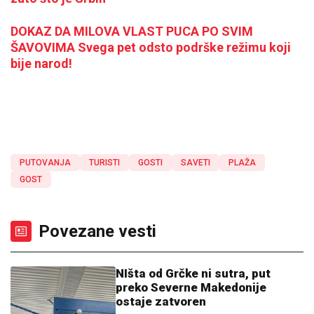
DOKAZ DA MILOVA VLAST PUCA PO SVIM
ŠAVOVIMA Svega pet odsto podrške režimu koji
bije narod!
PUTOVANJA
TURISTI
GOSTI
SAVETI
PLAŽA
GOST
Povezane vesti
NIšta od Grčke ni sutra, put
preko Severne Makedonije
ostaje zatvoren