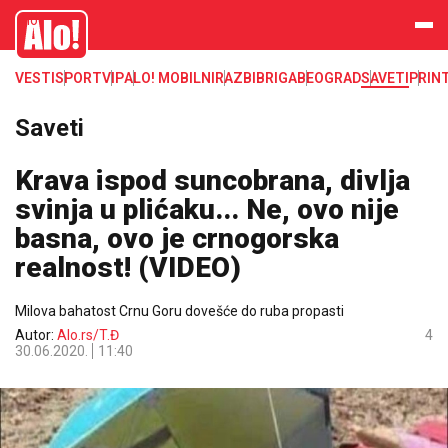
Alo
VESTI
SPORT
VIP
ALO! MOBILNI
RAZBIBRIGA
BEOGRAD
SAVETI
PRIN
Saveti
Krava ispod suncobrana, divlja
svinja u plićaku... Ne, ovo nije
basna, ovo je crnogorska
realnost! (VIDEO)
Milova bahatost Crnu Goru dovešće do ruba propasti
Autor:
Alo.rs/T.Đ
4
30.06.2020.
11:40