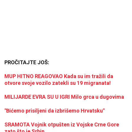
PROČITAJTE JOŠ:
MUP HITNO REAGOVAO Kada su im tražili da
otvore svoje vozilo zatekli su 19 migranata!
MILIJARDE EVRA SU U IGRI Milo grca u dugovima
"Bićemo prisiljeni da izbrišemo Hrvatsku"
SRAMOTA Vojnik otpušten iz Vojske Crne Gore
zato što je Srbin