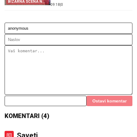
BIZARNA SCENA NA
09:18
|
0
CRNOGORSKOJ
GRANICI
Ostavi komentar
KOMENTARI (4)
Saveti