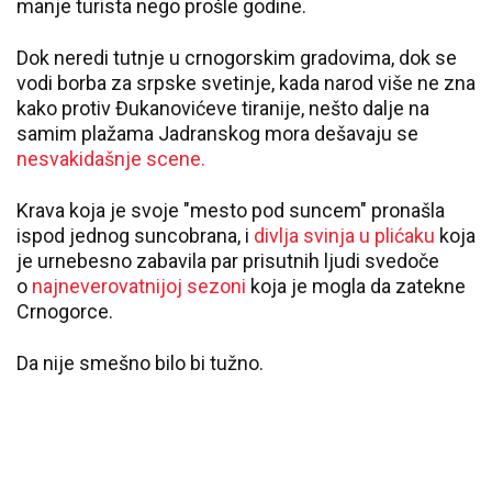
manje turista nego prošle godine.
Dok neredi tutnje u crnogorskim gradovima, dok se
vodi borba za srpske svetinje, kada narod više ne zna
kako protiv Đukanovićeve tiranije, nešto dalje na
samim plažama Jadranskog mora dešavaju se
nesvakidašnje scene.
Krava koja je svoje "mesto pod suncem" pronašla
ispod jednog suncobrana, i
divlja svinja u plićaku
koja
je urnebesno zabavila par prisutnih ljudi svedoče
o
najneverovatnijoj sezoni
koja je mogla da zatekne
Crnogorce.
Da nije smešno bilo bi tužno.