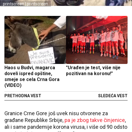
printscreen | printscreen
Haos u Budvi, magarca
"Urađen je test, više nije
doveli ispred opštine,
pozitivan na koronu!"
smeje se cela Crna Gora
(VIDEO)
PRETHODNA VEST
SLEDEĆA VEST
Granice Crne Gore još uvek nisu otvorene za
građane Republike Srbije,
pa je zbog takve činjenice
,
ali i same pandemije korona virusa, i više od 90 odsto