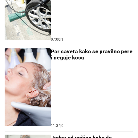
07:00
|
1
Par saveta kako se pravilno pere
i neguje kosa
11:34
|
0
Jedan od načina kako da