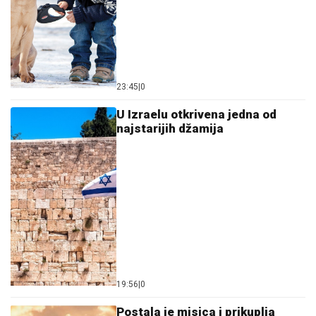
23:45
|
0
U Izraelu otkrivena jedna od
najstarijih džamija
19:56
|
0
Postala je misica i prikuplja