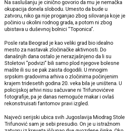
Na saslušanju je cinično govorio da mu je nemačka
okupacija donela slobodu. Umesto da bude u
zatvoru, niko ga nije proganjao zbog silovanja koje je
počinio u okolini rodnog grada, a potom ni zbog
ubistava u duševnoj bolnici “Toponica”.
Posle rata Beograd je kao veliki grad bio idealno
mesto za nastavak zločinačke aktivnosti. Do
današnjih dana ostalo je nerazjašnjeno da li su
Stoletovi “podvizi” bili samo plod njegove bolesne
mašte ili su se pak zaista dogodili. U mnogim
srpskim gradovima arhiva o zločinima počinjenim
krajem tridesetih godina 20. veka bila je uništena. U
policijskoj arhivi nisu sačuvane ni Trifunovićeve
fotografije, pa je danas nemoguće makar i ovlaš
rekonstruisati fantomov pravi izgled.
Najveći serijski ubica svih Jugoslavija Miodrag Stole
Trifunović sam je sebi presudio. On je u istražnom
zatvoru iz kreveta iščupao dve gvozdene šipke. Oko