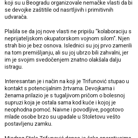
koji su u Beogradu organizovale nemačke vlasti da bi
se devojke zaštitile od nasrtljivih i primitivnih
udvarača.
Plašila se da joj nove vlasti ne pripišu “kolaboraciju s
neprijateljskom okupatorskom vojnom silom”. Njen
strah bio je bez osnova. Islednici su joj prvo zamerili
na tom premišljanju, ali su joj ubrzo bili zahvalni, jer
im je svojim svedočenjem znatno olakšala dalju
istragu.
Interesantan je i način na koji je Trifunović stupao u
kontakt s potencijalnim žrtvama. Devojkama i
ženama prilazio je s tugaljivom pričom o bolesnoj
supruzi koja je ostala sama kod kuće i kojoj je
neophodna pomoć. Naivne i povodljive, pogotovo
mlade osobe brzo su upadale u Stoletovu vešto
postavljenu zamku.