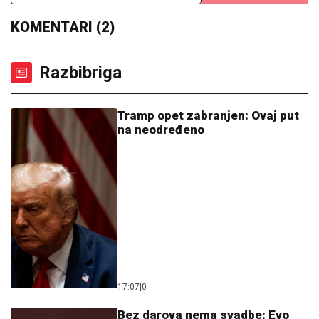
KOMENTARI (2)
Razbibriga
Tramp opet zabranjen: Ovaj put
na neodređeno
17:07
|
0
Bez darova nema svadbe: Evo