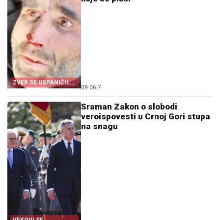
ZVER SE USPANIČILA
09:06
|
7
OSVETE
Sraman Zakon o slobodi
veroispovesti u Crnoj Gori stupa
na snagu