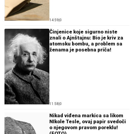
14:59
|
0
Činjenice koje sigurno niste
znali o Ajnštajnu: Bio je kriv za
atomsku bombu, a problem sa
ženama je posebna priča!
11:58
|
0
Nikad viđena markica sa likom
NIkole Tesle, ovaj papir svedoči
o njegovom pravom poreklu!
(FOTO)