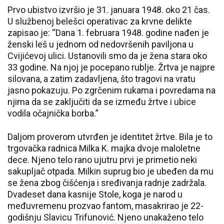
Prvo ubistvo izvršio je 31. januara 1948. oko 21 čas.
U službenoj belešci operativac za krvne delikte
zapisao je: “Dana 1. februara 1948. godine nađen je
ženski leš u jednom od nedovršenih paviljona u
Cvijićevoj ulici. Ustanovili smo da je žena stara oko
33 godine. Na njoj je pocepano rublje. Žrtva je najpre
silovana, a zatim zadavljena, što tragovi na vratu
jasno pokazuju. Po zgrčenim rukama i povredama na
njima da se zaključiti da se između žrtve i ubice
vodila očajnička borba.”
Daljom proverom utvrđen je identitet žrtve. Bila je to
trgovačka radnica Milka K. majka dvoje maloletne
dece. Njeno telo rano ujutru prvi je primetio neki
sakupljač otpada. Milkin suprug bio je ubeđen da mu
se žena zbog čišćenja i sređivanja radnje zadržala.
Dvadeset dana kasnije Stole, koga je narod u
međuvremenu prozvao fantom, masakrirao je 22-
godišnju Slavicu Trifunović. Njeno unakaženo telo