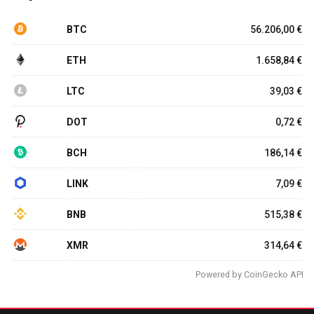
BTC
56.206,00 €
ETH
1.658,84 €
LTC
39,03 €
DOT
0,72 €
BCH
186,14 €
LINK
7,09 €
BNB
515,38 €
XMR
314,64 €
Powered by
CoinGecko API