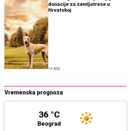
donacije za zemljotrese u
Hrvatskoj
19:40
|
0
Vremenska prognoza
36 °C
Beograd