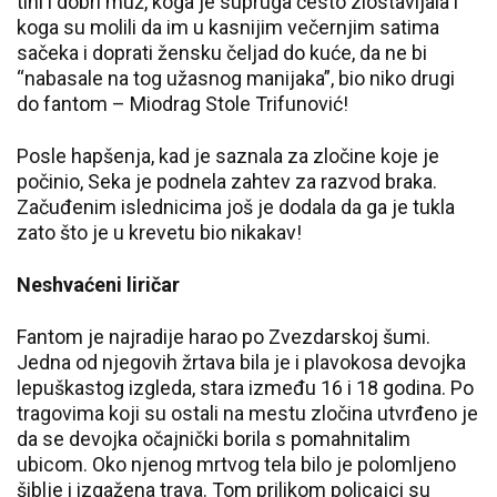
tihi i dobri muž, koga je supruga često zlostavljala i
koga su molili da im u kasnijim večernjim satima
sačeka i doprati žensku čeljad do kuće, da ne bi
“nabasale na tog užasnog manijaka”, bio niko drugi
do fantom – Miodrag Stole Trifunović!
Posle hapšenja, kad je saznala za zločine koje je
počinio, Seka je podnela zahtev za razvod braka.
Začuđenim islednicima još je dodala da ga je tukla
zato što je u krevetu bio nikakav!
Neshvaćeni liričar
Fantom je najradije harao po Zvezdarskoj šumi.
Jedna od njegovih žrtava bila je i plavokosa devojka
lepuškastog izgleda, stara između 16 i 18 godina. Po
tragovima koji su ostali na mestu zločina utvrđeno je
da se devojka očajnički borila s pomahnitalim
ubicom. Oko njenog mrtvog tela bilo je polomljeno
šiblje i izgažena trava. Tom prilikom policajci su