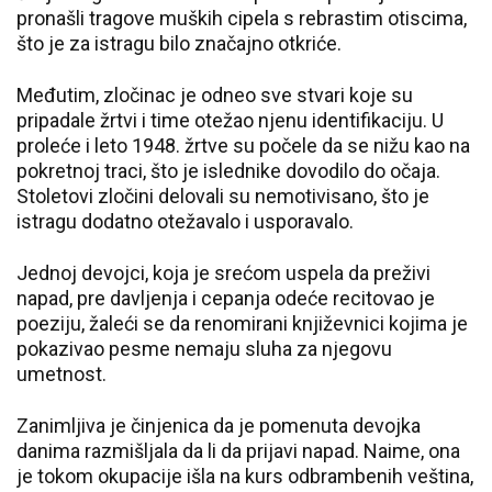
pronašli tragove muških cipela s rebrastim otiscima,
što je za istragu bilo značajno otkriće.
Međutim, zločinac je odneo sve stvari koje su
pripadale žrtvi i time otežao njenu identifikaciju. U
proleće i leto 1948. žrtve su počele da se nižu kao na
pokretnoj traci, što je islednike dovodilo do očaja.
Stoletovi zločini delovali su nemotivisano, što je
istragu dodatno otežavalo i usporavalo.
Jednoj devojci, koja je srećom uspela da preživi
napad, pre davljenja i cepanja odeće recitovao je
poeziju, žaleći se da renomirani književnici kojima je
pokazivao pesme nemaju sluha za njegovu
umetnost.
Zanimljiva je činjenica da je pomenuta devojka
danima razmišljala da li da prijavi napad. Naime, ona
je tokom okupacije išla na kurs odbrambenih veština,