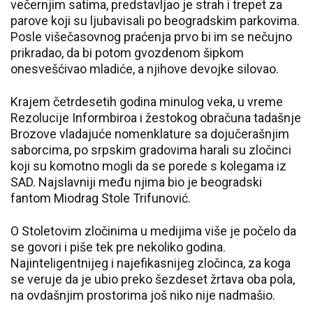
večernjim satima, predstavljao je strah i trepet za
parove koji su ljubavisali po beogradskim parkovima.
Posle višečasovnog praćenja prvo bi im se nečujno
prikradao, da bi potom gvozdenom šipkom
onesvešćivao mladiće, a njihove devojke silovao.
Krajem četrdesetih godina minulog veka, u vreme
Rezolucije Informbiroa i žestokog obračuna tadašnje
Brozove vladajuće nomenklature sa dojučerašnjim
saborcima, po srpskim gradovima harali su zločinci
koji su komotno mogli da se porede s kolegama iz
SAD. Najslavniji među njima bio je beogradski
fantom Miodrag Stole Trifunović.
O Stoletovim zločinima u medijima više je počelo da
se govori i piše tek pre nekoliko godina.
Najinteligentnijeg i najefikasnijeg zločinca, za koga
se veruje da je ubio preko šezdeset žrtava oba pola,
na ovdašnjim prostorima još niko nije nadmašio.