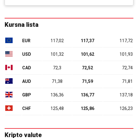
Kursna lista
EUR
117,02
117,37
117,72
USD
101,32
101,62
101,93
CAD
72,3
72,52
72,74
AUD
71,38
71,59
71,81
GBP
136,36
136,77
137,18
CHF
125,48
125,86
126,23
Kripto valute