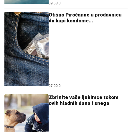
09:58
|
0
Otišao Piroćanac u prodavnicu
da kupi kondome...
07:00
|
0
Zbrinite vaše ljubimce tokom
ovih hladnih dana i snega