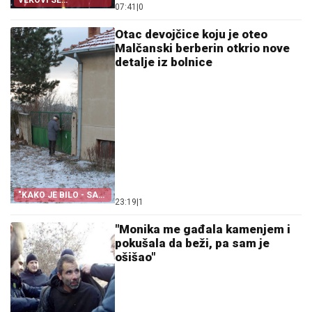
VEKOVI SE
07:41
|
0
ODUZIMAJU ZA DAN
Otac devojčice koju je oteo
Malčanski berberin otkrio nove
detalje iz bolnice
"KAKO JE BILO - SAD
23:19
|
1
JE SUPER"
"Monika me gađala kamenjem i
pokušala da beži, pa sam je
ošišao"