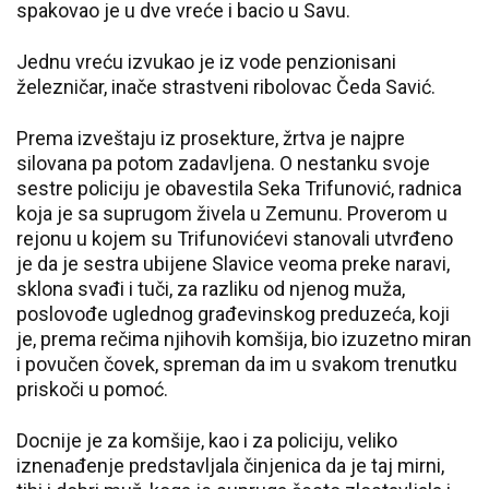
spakovao je u dve vreće i bacio u Savu.
Jednu vreću izvukao je iz vode penzionisani
železničar, inače strastveni ribolovac Čeda Savić.
Prema izveštaju iz prosekture, žrtva je najpre
silovana pa potom zadavljena. O nestanku svoje
sestre policiju je obavestila Seka Trifunović, radnica
koja je sa suprugom živela u Zemunu. Proverom u
rejonu u kojem su Trifunovićevi stanovali utvrđeno
je da je sestra ubijene Slavice veoma preke naravi,
sklona svađi i tuči, za razliku od njenog muža,
poslovođe uglednog građevinskog preduzeća, koji
je, prema rečima njihovih komšija, bio izuzetno miran
i povučen čovek, spreman da im u svakom trenutku
priskoči u pomoć.
Docnije je za komšije, kao i za policiju, veliko
iznenađenje predstavljala činjenica da je taj mirni,