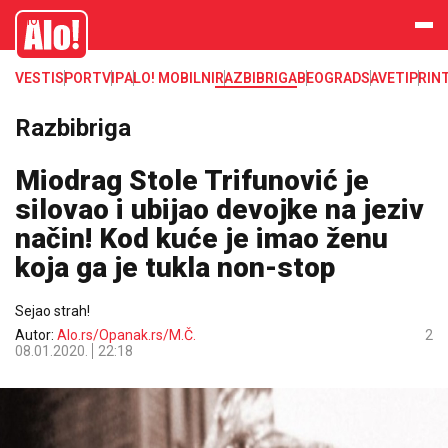
Alo
VESTI
SPORT
VIP
ALO! MOBILNI
RAZBIBRIGA
BEOGRAD
SAVETI
PRIN
Razbibriga
Miodrag Stole Trifunović je
silovao i ubijao devojke na jeziv
način! Kod kuće je imao ženu
koja ga je tukla non-stop
Sejao strah!
Autor:
Alo.rs/Opanak.rs/M.Č.
2
08.01.2020.
22:18