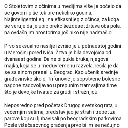
O Stoletovim zločinima u medijima više je počelo da
se govori i piše tek pre nekoliko godina.
Najinteligentnijeg i najefikasnijeg zločinca, za koga
se veruje da je ubio preko šezdeset žrtava oba pola,
na ovdašnjim prostorima još niko nije nadmašio.
Prvo seksualno nasilje izvršio je u petnaestoj godini
u Merošini pored Niša. Žrtva je bila devojčica od
dvanaest godina. Da ne bi pukla bruka, njegova
majka, koja se u međuvremenu razvela, rešila je da
se sa sinom preseli u Beograd. Kao učenik srednje
građevinske škole, Trifunović je sopstvene bolesne
nagone zadovoljavao u prepunim tramvajima time
što je devojke hvatao za grudi i stražnjicu.
Neposredno pred početak Drugog svetskog rata, u
večernjim satima, predstavljao je strah i trepet za
parove koji su ljubavisali po beogradskim parkovima.
Posle višečasovnog praćenja prvo bi im se nečujno