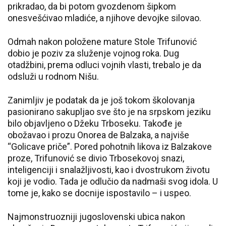
prikradao, da bi potom gvozdenom šipkom
onesvešćivao mladiće, a njihove devojke silovao.
Odmah nakon položene mature Stole Trifunović
dobio je poziv za služenje vojnog roka. Dug
otadžbini, prema odluci vojnih vlasti, trebalo je da
odsluži u rodnom Nišu.
Zanimljiv je podatak da je još tokom školovanja
pasionirano sakupljao sve što je na srpskom jeziku
bilo objavljeno o Džeku Trboseku. Takođe je
obožavao i prozu Onorea de Balzaka, a najviše
“Golicave priče”. Pored pohotnih likova iz Balzakove
proze, Trifunović se divio Trbosekovoj snazi,
inteligenciji i snalažljivosti, kao i dvostrukom životu
koji je vodio. Tada je odlučio da nadmaši svog idola. U
tome je, kako se docnije ispostavilo – i uspeo.
Najmonstruozniji jugoslovenski ubica nakon