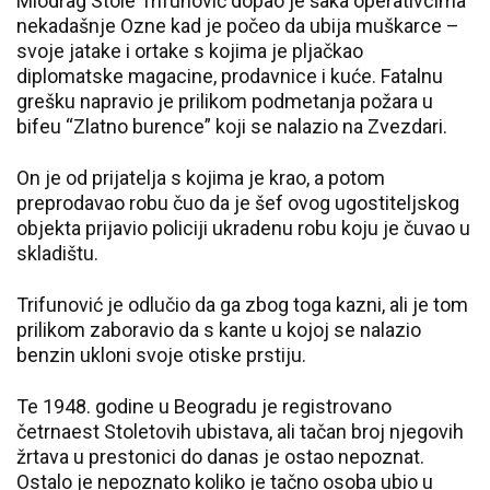
Miodrag Stole Trifunović dopao je šaka operativcima
nekadašnje Ozne kad je počeo da ubija muškarce –
svoje jatake i ortake s kojima je pljačkao
diplomatske magacine, prodavnice i kuće. Fatalnu
grešku napravio je prilikom podmetanja požara u
bifeu “Zlatno burence” koji se nalazio na Zvezdari.
On je od prijatelja s kojima je krao, a potom
preprodavao robu čuo da je šef ovog ugostiteljskog
objekta prijavio policiji ukradenu robu koju je čuvao u
skladištu.
Trifunović je odlučio da ga zbog toga kazni, ali je tom
prilikom zaboravio da s kante u kojoj se nalazio
benzin ukloni svoje otiske prstiju.
Te 1948. godine u Beogradu je registrovano
četrnaest Stoletovih ubistava, ali tačan broj njegovih
žrtava u prestonici do danas je ostao nepoznat.
Ostalo je nepoznato koliko je tačno osoba ubio u