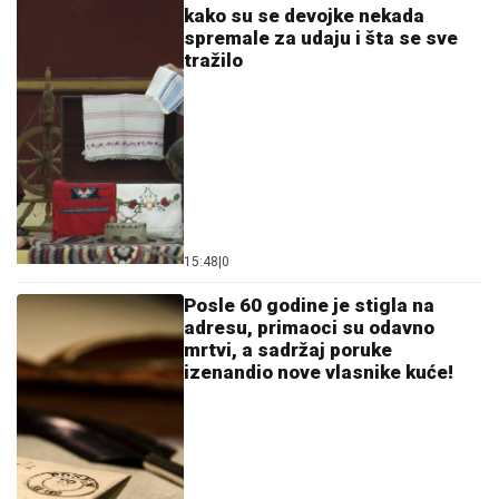
kako su se devojke nekada
spremale za udaju i šta se sve
tražilo
15:48
|
0
Posle 60 godine je stigla na
adresu, primaoci su odavno
mrtvi, a sadržaj poruke
izenandio nove vlasnike kuće!