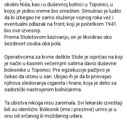
okolini Niša, kao i u duševnoj bolnici u Toponici, u
kojoj je jedno vreme bio smešten. Simulirao je ludilo
da bi izbegao ne samo služenje vojnog roka već i
eventualni odlazak na front, koji je početkom 1941.
bio sve izvesniji.
Prema Stoletovom kazivanju, on je likvidirao oko
šezdeset osoba oba pola.
Operativcima za krvne delikte Stole je ispričao na koji
je način u kasnim večernjim satima davio duševne
bolesnike u Toponici. Pre egzekucije pažljivo je
čekao da utonu u san. Ubijao ih je da bi prisvajao
njihova sledovanja cigareta i hrane, koja je delio sa
sadistički nastrojenim bolničarima.
Ta ubistva nikoga nisu zanimala. Svi lekarski izveštaji
bili su identični: Bolesnik (ime i prezime) umro je u
snu od srčanog ili moždanog udara.