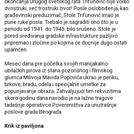
okončanja Drugog svetskog rata Trifunović nije vodio
dvostruki, već trostruki život! Posle oslobođenja, kao
građevinski preduzimač, Stole Trifunović imao je
pune ruke posla. Trebalo je sagraditi ono što je u
periodu od 1941. do 1945. bilo srušeno. Stole je
pored sređivanja gradske infrastrukture pažljivo
pripremao i zločine po kojima će docnije dugo ostati
upamćen.
Mesec dana pre početka svojih manijakalno-
ubilačkih pirova iz stana pozorišnog i filmskog
glumca Milivoja Mavida Popovića ukrao je periku,
brkove, bradu, odela i specijalne umetke za
popunjavanje obraza. Zahvaljujući tim rekvizitima
skoro godinu dana navodio je na lažne tragove
tadašnje operativce Povereništva za unutrašnje
poslove grada Beograda.
Krik iz paviljona