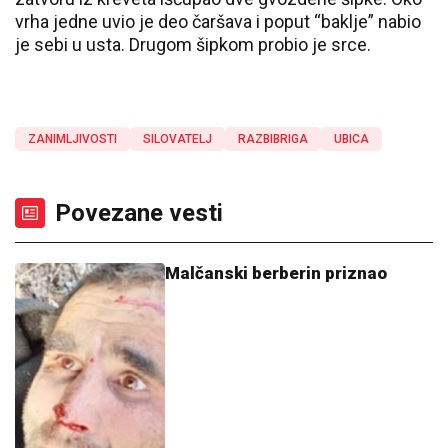
vrha jedne uvio je deo čaršava i poput “baklje” nabio
je sebi u usta. Drugom šipkom probio je srce.
ZANIMLJIVOSTI
SILOVATELJ
RAZBIBRIGA
UBICA
Povezane vesti
Malčanski berberin priznao