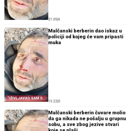
21:05
|
6
Malčanski berberin dao iskaz u
policiji od kojeg će vam pripasti
muka
"IŽIVLJAVAO SAM SE
15:22
|
0
NAD NJOM, ŠIŠAO JE,
A ONDA SMO
ZAJEDNO SPAVALI U
Malčanski berberin čuvare molio
VREĆI"
da ga nikada ne pošalju u grupnu
sobu, a sve zbog jezive stvari
koje se plaši