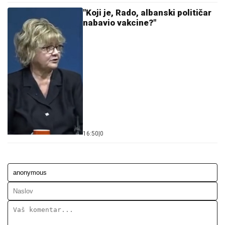
"Koji je, Rado, albanski političar
nabavio vakcine?"
16:50
|
0