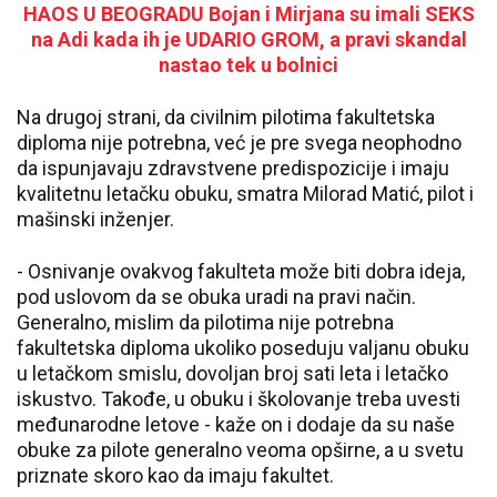
HAOS U BEOGRADU Bojan i Mirjana su imali SEKS
na Adi kada ih je UDARIO GROM, a pravi skandal
nastao tek u bolnici
Na drugoj strani, da civilnim pilotima fakultetska
diploma nije potrebna, već je pre svega neophodno
da ispunjavaju zdravstvene predispozicije i imaju
kvalitetnu letačku obuku, smatra Milorad Matić, pilot i
mašinski inženjer.
- Osnivanje ovakvog fakulteta može biti dobra ideja,
pod uslovom da se obuka uradi na pravi način.
Generalno, mislim da pilotima nije potrebna
fakultetska diploma ukoliko poseduju valjanu obuku
u letačkom smislu, dovoljan broj sati leta i letačko
iskustvo. Takođe, u obuku i školovanje treba uvesti
međunarodne letove - kaže on i dodaje da su naše
obuke za pilote generalno veoma opširne, a u svetu
priznate skoro kao da imaju fakultet.