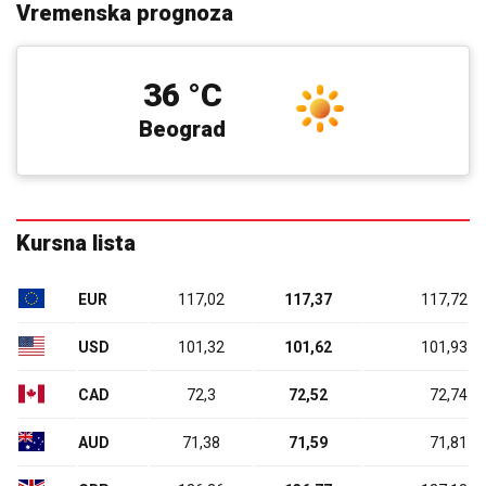
Vremenska prognoza
36 °C
Beograd
Kursna lista
EUR
117,02
117,37
117,72
USD
101,32
101,62
101,93
CAD
72,3
72,52
72,74
AUD
71,38
71,59
71,81