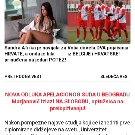
Sandra Afrika je navijala za
Voša dovela DVA pojačanja
HRVATE, a onda je bila
iz BELGIJE i HRVATSKE!
prinuđena na jedan POTEZ!
PRETHODNA VEST
SLEDEĆA VEST
NOVA ODLUKA APELACIONOG SUDA U BEOGRADU
Marjanović izlazi NA SLOBODU, optužnica na
preispitivanju!
Nakon pompezne najave studija koji će iznedriti prve
diplomirane didžejeve na svetu, Univerzitet