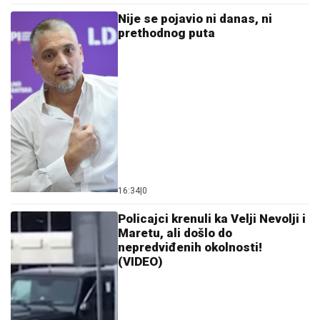
Nije se pojavio ni danas, ni
prethodnog puta
16:34
|
0
Policajci krenuli ka Velji Nevolji i
Maretu, ali došlo do
nepredviđenih okolnosti!
(VIDEO)