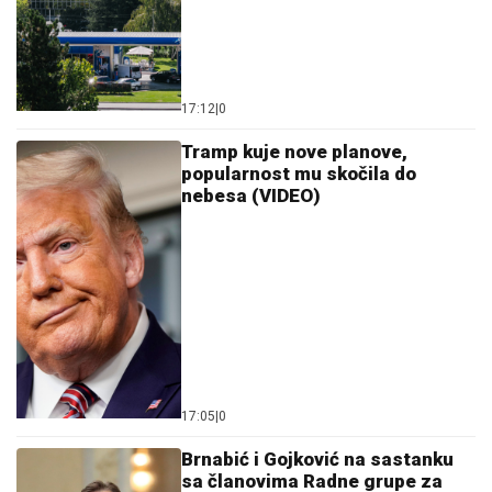
17:12
|
0
Tramp kuje nove planove,
popularnost mu skočila do
nebesa (VIDEO)
17:05
|
0
Brnabić i Gojković na sastanku
sa članovima Radne grupe za