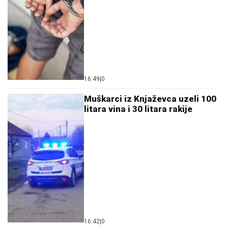
16:49
|
0
Muškarci iz Knjaževca uzeli 100
litara vina i 30 litara rakije
16:42
|
0