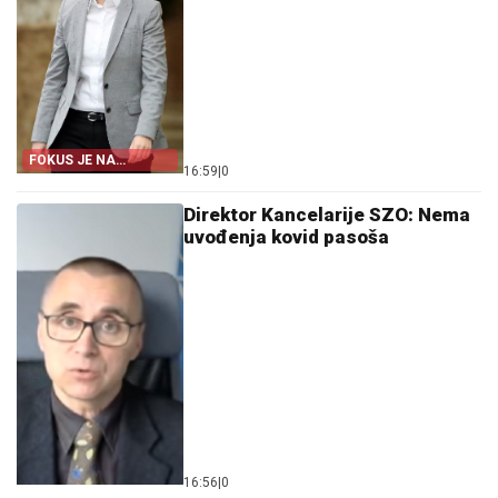
FOKUS JE NA
16:59
|
0
BEZBEDNOSTI
NOVINARA
Direktor Kancelarije SZO: Nema
uvođenja kovid pasoša
16:56
|
0