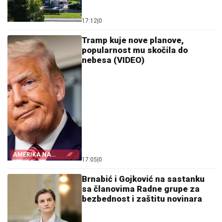
17:12
|
0
Tramp kuje nove planove,
popularnost mu skočila do
nebesa (VIDEO)
AMERIKA NA
17:05
|
0
NOGAMA
Brnabić i Gojković na sastanku
sa članovima Radne grupe za
bezbednost i zaštitu novinara