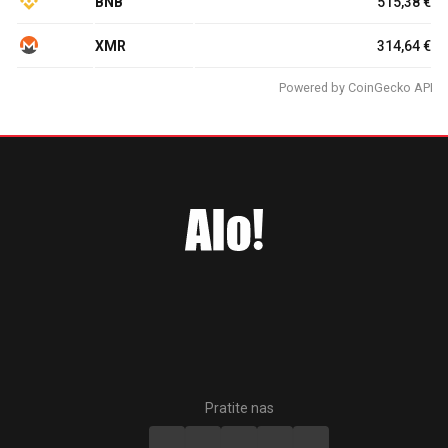
BNB
515,38 €
XMR
314,64 €
Powered by
CoinGecko API