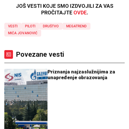
JOŠ VESTI KOJE SMO IZDVOJILI ZA VAS
PROČITAJTE
OVDE
.
VESTI
PILOTI
DRUŠTVO
MEGATREND
MIĆA JOVANOVIĆ
Povezane vesti
Priznanja najzaslužnijima za
unapređenje obrazovanja