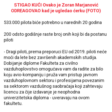
STIGAO KUĆI Ovako je Zoran Marjanović
ODREAGOVAO kad je ugledao ćerku (FOTO)
533.000 pilota biće potrebno u narednih 20 godina
200 odsto godišnje raste broj onih koji bi da postanu
piloti
- Dragi piloti, prema preporuci EU od 2019. piloti neće
moći da lete bez završenih akademskih studija.
Dobijanje diplome Fakulteta za civilno
vazduhoplovstvo omogućava vam da radite za bilo
koju avio-kompaniju i pruža vam pristup javnom
vazduhoplovnom sektoru i profesijama povezanim
sa sektorom vazdušnog saobraćaja koji zahtevaju
licencu za čije izdavanje je neophodna
univerzitetska diploma - uveravaju na ovom
fakultetu.