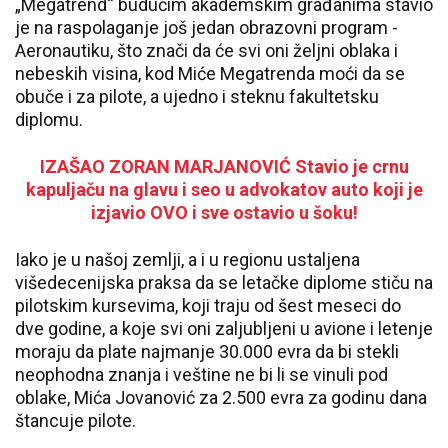
„Megatrend“ budućim akademskim građanima stavio
je na raspolaganje još jedan obrazovni program -
Aeronautiku, što znači da će svi oni željni oblaka i
nebeskih visina, kod Miće Megatrenda moći da se
obuče i za pilote, a ujedno i steknu fakultetsku
diplomu.
IZAŠAO ZORAN MARJANOVIĆ Stavio je crnu
kapuljaču na glavu i seo u advokatov auto koji je
izjavio OVO i sve ostavio u šoku!
Iako je u našoj zemlji, a i u regionu ustaljena
višedecenijska praksa da se letačke diplome stiču na
pilotskim kursevima, koji traju od šest meseci do
dve godine, a koje svi oni zaljubljeni u avione i letenje
moraju da plate najmanje 30.000 evra da bi stekli
neophodna znanja i veštine ne bi li se vinuli pod
oblake, Mića Jovanović za 2.500 evra za godinu dana
štancuje pilote.