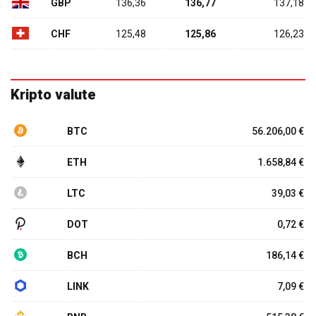
GBP
136,36
136,77
137,18
CHF
125,48
125,86
126,23
Kripto valute
BTC
56.206,00 €
ETH
1.658,84 €
LTC
39,03 €
DOT
0,72 €
BCH
186,14 €
LINK
7,09 €