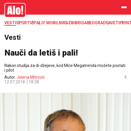
Alo
VESTI
SPORT
VIP
ALO! MOBILNI
RAZBIBRIGA
BEOGRAD
SAVETI
PRIN
Vesti
Nauči da letiš i pali!
Nakon studija za di-džejeve, kod Miće Megatrenda možete postati
i pilot.
Autor:
Jelena Mitrović
4
12.07.2018.
18:28