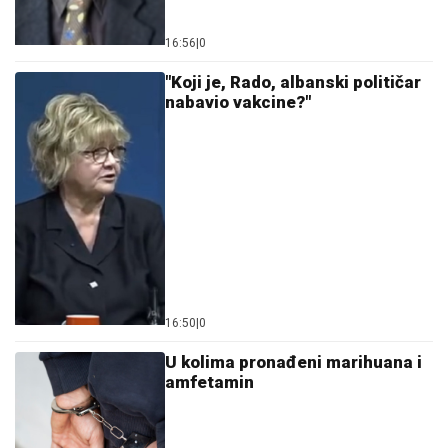
16:56
|
0
"Koji je, Rado, albanski političar
nabavio vakcine?"
16:50
|
0
U kolima pronađeni marihuana i
amfetamin