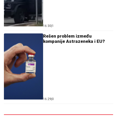
16:30
|
1
Rešen problem između
kompanije Astrazeneka i EU?
16:29
|
0