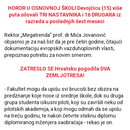
HOROR U OSNOVNOJ ŠKOLI Devojčicu (15) više
puta silovali TRI NASTAVNIKA i 16 DRUGARA iz
razreda u poslednjih šest meseci
Rektor „Megatrenda“ prof. dr Mića Jovanović
objasnio je za naš list da je pre četiri godine, čitajući
dokumentaciju evropskih vazduhoplovnih vlasti,
prepoznao potrebu za novim smerom.
ZATRESLO SE Hrvatsku pogodila DVA
ZEMLJOTRESA!
- Fakultet mogu da upišu svi brucoši bez obzira na
predznanje koje nose iz srednje škole, dok su druga
grupa studenta iskusni piloti, koji su završili neku od
pilotskih akademija, a koji mogu odmah da se upišu
na treću godinu, te nakon četvrte steknu diplomu
diplomiranog inženjera saobraćaja - rekao je on.