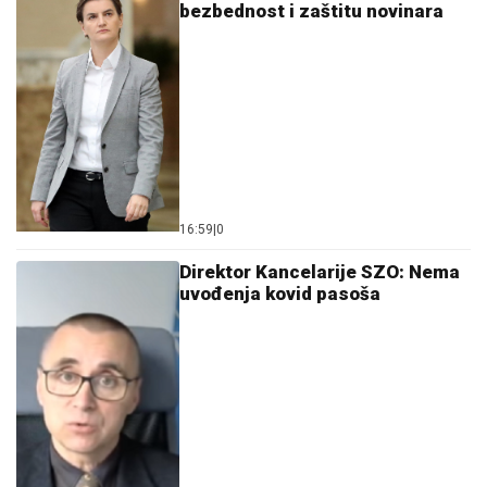
bezbednost i zaštitu novinara
16:59
|
0
Direktor Kancelarije SZO: Nema
uvođenja kovid pasoša