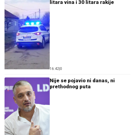
litara vina i 30 litara rakije
16:42
|
0
Nije se pojavio ni danas, ni
prethodnog puta