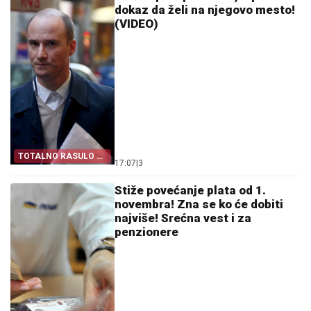
dokaz da želi na njegovo mesto!
(VIDEO)
TOTALNO RASULO U
17:07
|
3
OPOZICIJI
Stiže povećanje plata od 1.
novembra! Zna se ko će dobiti
najviše! Srećna vest i za
penzionere