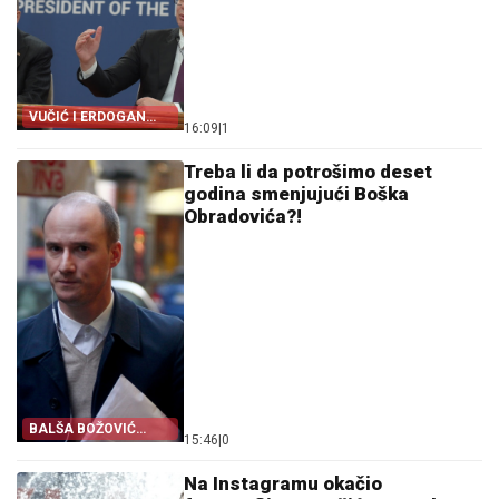
VUČIĆ I ERDOGAN
16:09
|
1
SPOJILI SRBIJU I
TURSKU
Treba li da potrošimo deset
godina smenjujući Boška
Obradovića?!
BALŠA BOŽOVIĆ
15:46
|
0
PORUČIO LIDERIMA
SAVEZA ZA SRBIJU
Na Instagramu okačio