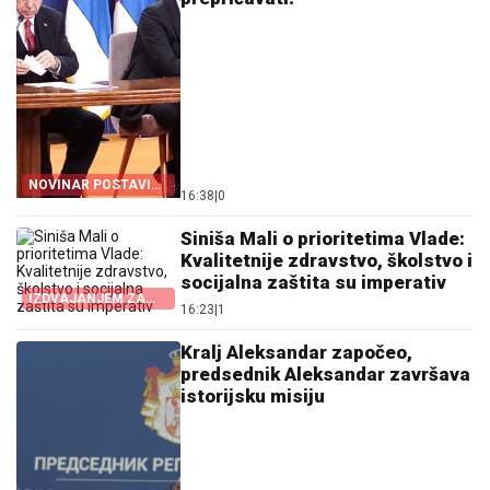
NOVINAR POSTAVIO
16:38
|
0
NEZGODNO PITANJE
O KOSOVU!
Siniša Mali o prioritetima Vlade:
Kvalitetnije zdravstvo, školstvo i
socijalna zaštita su imperativ
IZDVAJANJEM ZA
16:23
|
1
PLATE, PENZIJE I
INVESTICIJE OVARA
SE PUT DALJEM
Kralj Aleksandar započeo,
NAPRETKU
predsednik Aleksandar završava
istorijsku misiju