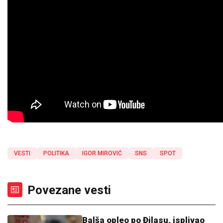
VESTI
POLITIKA
IGOR MIROVIĆ
SNS
SPOT
Povezane vesti
Balša opleo po Đilasu, isplivao