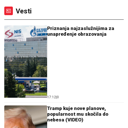
Vesti
Priznanja najzaslužnijima za
unapređenje obrazovanja
17:12
|
0
Tramp kuje nove planove,
popularnost mu skočila do
nebesa (VIDEO)