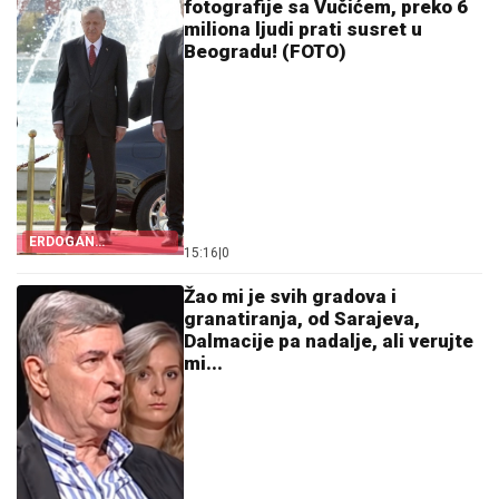
fotografije sa Vučićem, preko 6
miliona ljudi prati susret u
Beogradu! (FOTO)
ERDOGAN
15:16
|
0
ODUŠEVLJEN
SRPSKIM
GOSTOPRIMSTVOM
Žao mi je svih gradova i
granatiranja, od Sarajeva,
Dalmacije pa nadalje, ali verujte
mi...