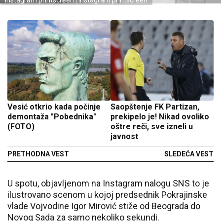
Instagram printscreen | Instagram printscreen
Vesić otkrio kada počinje
Saopštenje FK Partizan,
demontaža "Pobednika"
prekipelo je! Nikad ovoliko
(FOTO)
oštre reči, sve izneli u
javnost
PRETHODNA VEST
SLEDEĆA VEST
U spotu, objavljenom na Instagram nalogu SNS to je
ilustrovano scenom u kojoj predsednik Pokrajinske
vlade Vojvodine Igor Mirović stiže od Beograda do
Novog Sada za samo nekoliko sekundi.