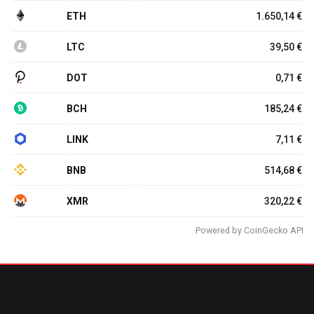
ETH
1.650,14 €
LTC
39,50 €
DOT
0,71 €
BCH
185,24 €
LINK
7,11 €
BNB
514,68 €
XMR
320,22 €
Powered by
CoinGecko API