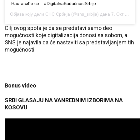
Наставиће се... #DigitalnaBudućnostSrbije
Објава коју дели
СНС Србија
(@sns_srbija) дана
7. Окт 2019. у 7:59 PDT
Cilj ovog spota je da se predstavi samo deo
mogućnosti koje digitalizacija donosi sa sobom, a
SNS je najavila da će nastaviti sa predstavljanjem tih
mogućnosti.
Bonus video
SRBI GLASAJU NA VANREDNIM IZBORIMA NA
KOSOVU