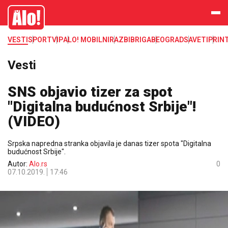
Alo
VESTI
SPORT
VIP
ALO! MOBILNI
RAZBIBRIGA
BEOGRAD
SAVETI
PRIN
Vesti
SNS objavio tizer za spot
"Digitalna budućnost Srbije"!
(VIDEO)
Srpska napredna stranka objavila je danas tizer spota "Digitalna
budućnost Srbije".
Autor:
Alo.rs
0
07.10.2019.
17:46