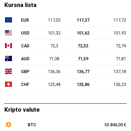
Kursna lista
EUR
117,02
117,37
117,72
USD
101,32
101,62
101,93
CAD
72,3
72,52
72,74
AUD
71,38
71,59
71,81
GBP
136,36
136,77
137,18
CHF
125,48
125,86
126,23
Kripto valute
BTC
55.846,00 €