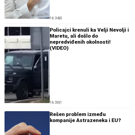
16:34
|
0
Policajci krenuli ka Velji Nevolji i
Maretu, ali došlo do
nepredviđenih okolnosti!
(VIDEO)
16:30
|
1
Rešen problem između
kompanije Astrazeneka i EU?