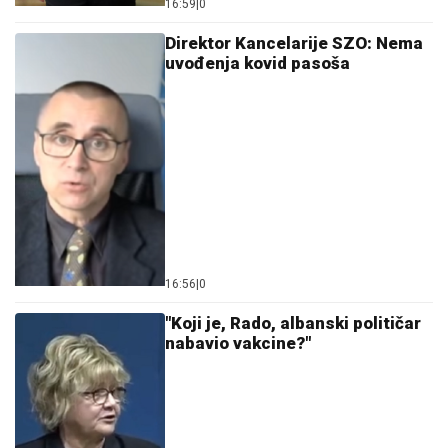
16:59
|
0
Direktor Kancelarije SZO: Nema
uvođenja kovid pasoša
16:56
|
0
"Koji je, Rado, albanski političar
nabavio vakcine?"