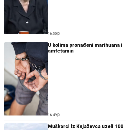
16:50
|
0
U kolima pronađeni marihuana i
amfetamin
16:49
|
0
Muškarci iz Knjaževca uzeli 100