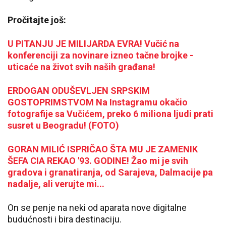
Pročitajte još:
U PITANJU JE MILIJARDA EVRA! Vučić na
konferenciji za novinare izneo tačne brojke -
uticaće na život svih naših građana!
ERDOGAN ODUŠEVLJEN SRPSKIM
GOSTOPRIMSTVOM Na Instagramu okačio
fotografije sa Vučićem, preko 6 miliona ljudi prati
susret u Beogradu! (FOTO)
GORAN MILIĆ ISPRIČAO ŠTA MU JE ZAMENIK
ŠEFA CIA REKAO '93. GODINE! Žao mi je svih
gradova i granatiranja, od Sarajeva, Dalmacije pa
nadalje, ali verujte mi...
On se penje na neki od aparata nove digitalne
budućnosti i bira destinaciju.