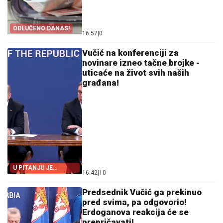
ODLUČENO DANAS!
16:57
|
0
Vučić na konferenciji za
novinare izneo tačne brojke -
uticaće na život svih naših
građana!
U PITANJU JE
16:42
|
10
MILIJARDA EVRA!
Predsednik Vučić ga prekinuo
pred svima, pa odgovorio!
Erdoganova reakcija će se
prepričavati!