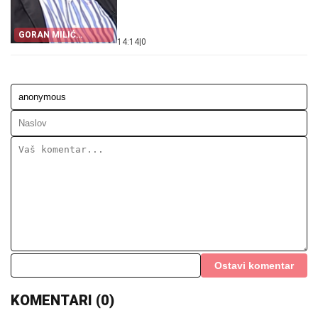
GORAN MILIĆ
14:14
|
0
ISPRIČAO ŠTA MU JE
ZAMENIK ŠEFA CIA
REKAO '93. GODINE!
Ostavi komentar
KOMENTARI (0)