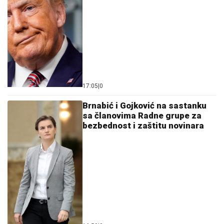
17:05
|
0
Brnabić i Gojković na sastanku
sa članovima Radne grupe za
bezbednost i zaštitu novinara