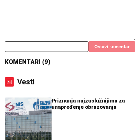
Ostavi komentar
KOMENTARI (9)
Vesti
Priznanja najzaslužnijima za
unapređenje obrazovanja