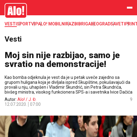
Alo
VESTI
SPORT
VIP
ALO! MOBILNI
RAZBIBRIGA
BEOGRAD
SAVETI
PRIN
Vesti
Moj sin nije razbijao, samo je
svratio na demonstracije!
Kao bomba odjeknula je vest da je u petak uveče zajedno sa
grupom huligana koja je divljala ispred Skupštine, pokušavajući da
provali u nju, uhapšen i Vladimir Škundrić, sin Petra Škundrića,
bivšeg ministra, visokog funkcionera SPS-a i savetnika Ivice Dačića
Autor:
Alo! / J. Đ.
9
12.07.2020.
07:00