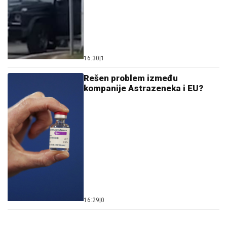
16:30
|
1
Rešen problem između
kompanije Astrazeneka i EU?
16:29
|
0