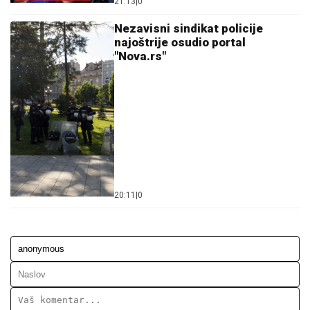
21:13
|
0
Nezavisni sindikat policije
najoštrije osudio portal
"Nova.rs"
20:11
|
0