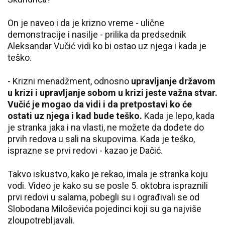
On je naveo i da je krizno vreme - ulične
demonstracije i nasilje - prilika da predsednik
Aleksandar Vučić vidi ko bi ostao uz njega i kada je
teško.
- Krizni menadžment, odnosno
upravljanje državom
u krizi i upravljanje sobom u krizi jeste važna stvar.
Vučić je mogao da vidi i da pretpostavi ko će
ostati uz njega i kad bude teško.
Kada je lepo, kada
je stranka jaka i na vlasti, ne možete da dođete do
prvih redova u sali na skupovima. Kada je teško,
isprazne se prvi redovi - kazao je Dačić.
Takvo iskustvo, kako je rekao, imala je stranka koju
vodi. Video je kako su se posle 5. oktobra ispraznili
prvi redovi u salama, pobegli su i ograđivali se od
Slobodana Miloševića pojedinci koji su ga najviše
zloupotrebljavali.