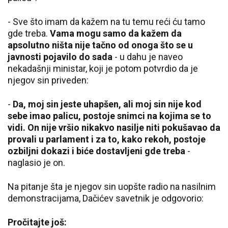
- Sve što imam da kažem na tu temu reći ću tamo
gde treba.
Vama mogu samo da kažem da
apsolutno ništa nije tačno od onoga što se u
javnosti pojavilo do sada
- u dahu je naveo
nekadašnji ministar, koji je potom potvrdio da je
njegov sin priveden:
-
Da, moj sin jeste uhapšen, ali moj sin nije kod
sebe imao palicu, postoje snimci na kojima se to
vidi. On nije vršio nikakvo nasilje niti pokušavao da
provali u parlament i za to, kako rekoh, postoje
ozbiljni dokazi i biće dostavljeni gde treba
-
naglasio je on.
Na pitanje šta je njegov sin uopšte radio na nasilnim
demonstracijama, Dačićev savetnik je odgovorio:
Pročitajte još: