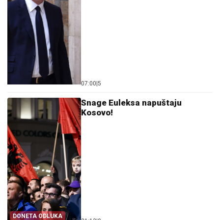
07:00
|
5
Snage Euleksa napuštaju
Kosovo!
DONETA ODLUKA