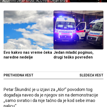
ALO foto Dejan Briza | ALO foto Dejan Briza
Evo kakvo nas vreme čeka
Jedan mladić poginuo,
naredne nedelje
drugi teško povređen
PRETHODNA VEST
SLEDEĆA VEST
Petar Škundrić je u izjavi za „Alo!“ povodom tog
događaja naveo da je njegov sin na demonstracije
„samo svratio i da nije tačno da je kod sebe imao
palicu“.