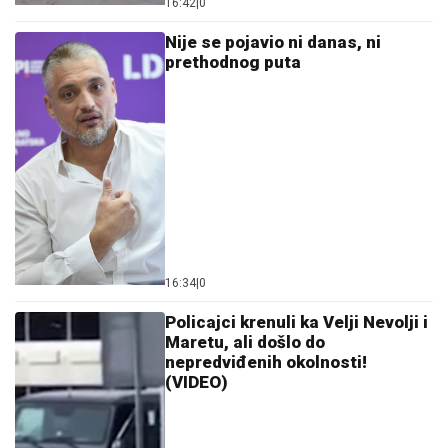
16:42
|
0
Nije se pojavio ni danas, ni
prethodnog puta
16:34
|
0
Policajci krenuli ka Velji Nevolji i
Maretu, ali došlo do
nepredviđenih okolnosti!
(VIDEO)