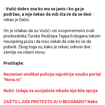
-
Vučić dobro zna ko mu se javio i ko ga je
podržao, a nije čekao da vidi šta će da se desi
-
rekao je Dačić.
On je istakao da su Vučić i on svojevremeno zvali
predsednika Turske Redžepa Tajipa Erdogana tokom
neuspelog puča i da nisu čekali da vide ko će da
pobedi. Zbog toga su, kako je rekao, odnosi dve
zemlje na višem nivou.
Pročitajte:
Nezavisni sindikat policije najoštrije osudio portal
"Nova.rs"
Ružić: Izdaja za socijaliste nikada nije bila opcija
ZAŠTO LJUDI PROTESTUJU U BEOGRADU? Neko