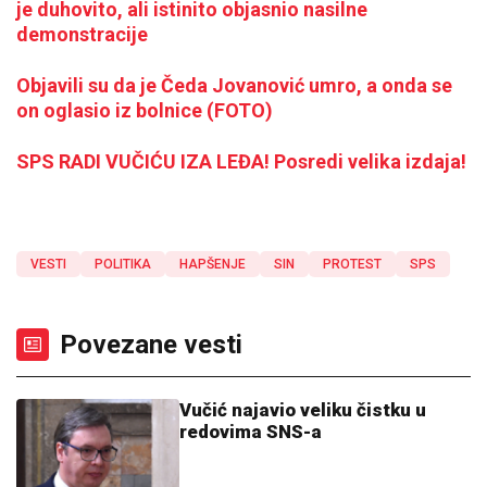
je duhovito, ali istinito objasnio nasilne
demonstracije
Objavili su da je Čeda Jovanović umro, a onda se
on oglasio iz bolnice (FOTO)
SPS RADI VUČIĆU IZA LEĐA! Posredi velika izdaja!
VESTI
POLITIKA
HAPŠENJE
SIN
PROTEST
SPS
Povezane vesti
Vučić najavio veliku čistku u
redovima SNS-a