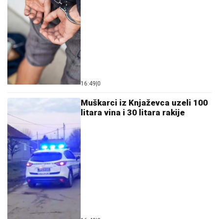
16:49
|
0
Muškarci iz Knjaževca uzeli 100
litara vina i 30 litara rakije