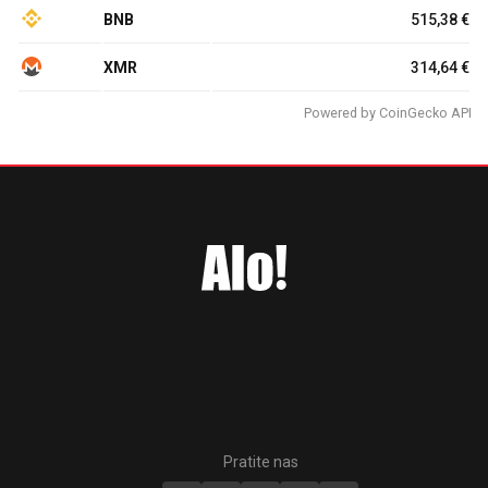
BNB
515,38 €
XMR
314,64 €
Powered by
CoinGecko API