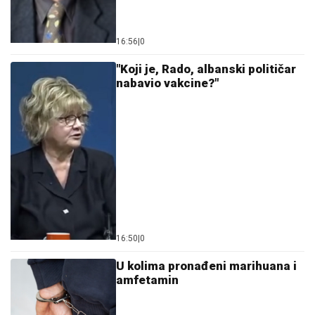
16:56
|
0
"Koji je, Rado, albanski političar
nabavio vakcine?"
16:50
|
0
U kolima pronađeni marihuana i
amfetamin