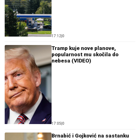
17:12
|
0
Tramp kuje nove planove,
popularnost mu skočila do
nebesa (VIDEO)
17:05
|
0
Brnabić i Gojković na sastanku