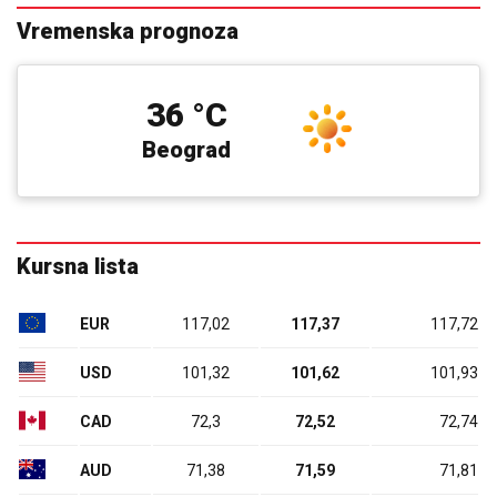
Vremenska prognoza
36 °C
Beograd
Kursna lista
EUR
117,02
117,37
117,72
USD
101,32
101,62
101,93
CAD
72,3
72,52
72,74
AUD
71,38
71,59
71,81