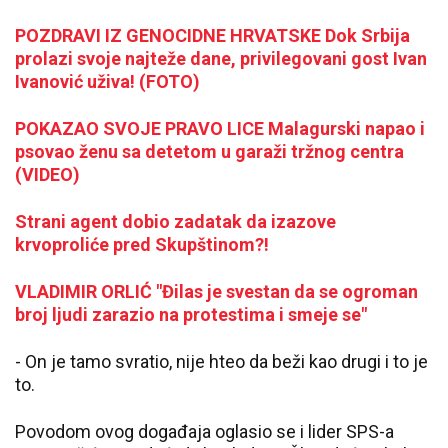
POZDRAVI IZ GENOCIDNE HRVATSKE Dok Srbija
prolazi svoje najteže dane, privilegovani gost Ivan
Ivanović uživa! (FOTO)
POKAZAO SVOJE PRAVO LICE Malagurski napao i
psovao ženu sa detetom u garaži tržnog centra
(VIDEO)
Strani agent dobio zadatak da izazove
krvoproliće pred Skupštinom?!
VLADIMIR ORLIĆ "Đilas je svestan da se ogroman
broj ljudi zarazio na protestima i smeje se"
- On je tamo svratio, nije hteo da beži kao drugi i to je
to.
Povodom ovog događaja oglasio se i lider SPS-a