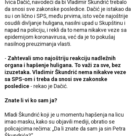
Ivica Dačić, navodeći da bi Vladimir Škundrić trebalo
da snosi sve zakonske posledice. Dačić je istakao da
su i on lično i SPS, među prvima, isto veče najoštrije
osudili divljanje huligana, nasilni upad u Skupštinu i
napad na policiju, i rekli da to nema nikakve veze sa
epidemijom koronavirusa, već da je to pokušaj
nasilnog preuzimanja vlasti.
-
Zahtevali smo najoštriju reakciju nadležnih
organa i hapšenje huligana. To važi za sve, bez
izuzetaka. Vladimir Škundrić nema nikakve veze
sa SPS-om i treba da snosi sve zakonske
posledice
- rekao je Dačić.
Znate li vi ko sam ja?
Mladi Škundrić koji je u momentu hapšenja na licu
imao masku, kako su objavili mediji, obratio se
policajcima rečima: „Da li znate da sam ja sin Petra
Škundrića?“